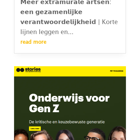
𝗠𝗲𝗲𝗿 𝗲𝘅𝘁𝗿𝗮𝗺𝘂𝗿𝗮𝗹𝗲 𝗮𝗿𝘁𝘀𝗲𝗻:
𝗲𝗲𝗻 𝗴𝗲𝘇𝗮𝗺𝗲𝗻𝗹𝗶𝗷𝗸𝗲
𝘃𝗲𝗿𝗮𝗻𝘁𝘄𝗼𝗼𝗿𝗱𝗲𝗹𝗶𝗷𝗸𝗵𝗲𝗶𝗱 | Korte
lijnen leggen en...
read more