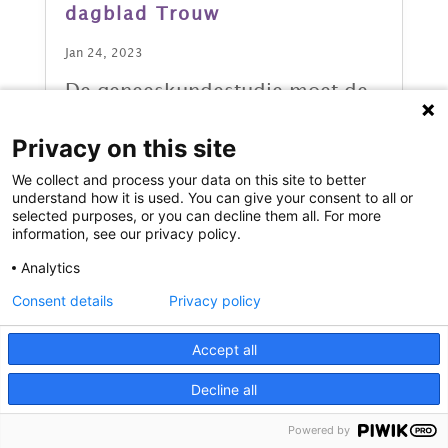
dagblad Trouw
Jan 24, 2023
De geneeskundestudie moet de
blik naar buiten het ziekenhuis
Privacy on this site
verleggen | Trouw
We collect and process your data on this site to better
read more
understand how it is used. You can give your consent to all or
selected purposes, or you can decline them all. For more
information, see our privacy policy.
Analytics
Consent details
Privacy policy
Accept all
Decline all
Volg ons en deel
Powered by