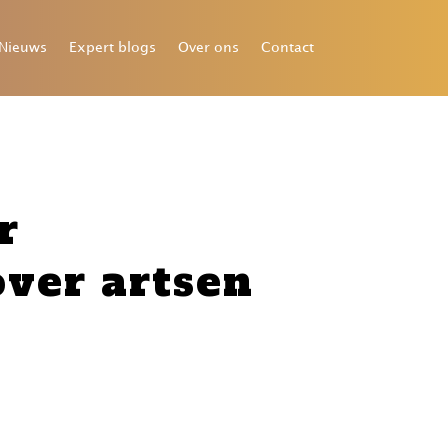
Nieuws
Expert blogs
Over ons
Contact
r
ver artsen