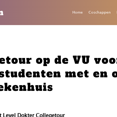
Home
Coschappen
getour op de VU voo
tudenten met en o
iekenhuis
t Level Dokter Collegetour