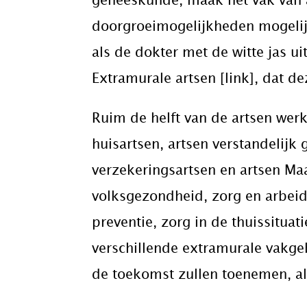
geneeskunde, maak het vak van a
doorgroeimogelijkheden mogelijk
als de dokter met de witte jas u
Extramurale artsen [link], dat d
Ruim de helft van de artsen werk
huisartsen, artsen verstandelijk
verzekeringsartsen en artsen Maa
volksgezondheid, zorg en arbei
preventie, zorg in de thuissitua
verschillende extramurale vakgeb
de toekomst zullen toenemen, als