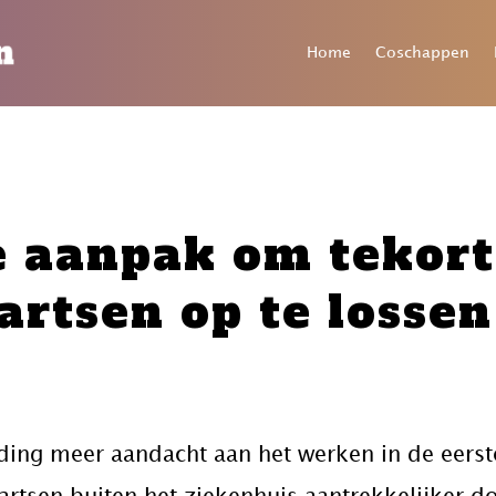
Home
Coschappen
e aanpak om tekor
artsen op te lossen
ing meer aandacht aan het werken in de eerste 