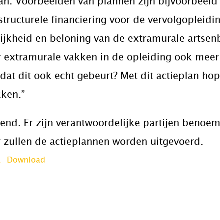
lan. Voorbeelden van plannen zijn bijvoorbeeld
tructurele financiering voor de vervolgopleid
lijkheid en beloning van de extramurale artsen
r extramurale vakken in de opleiding ook meer
 dat dit ook echt gebeurt? Met dit actieplan h
kken.”
jvend. Er zijn verantwoordelijke partijen benoe
zullen de actieplannen worden uitgevoerd.
1
Download