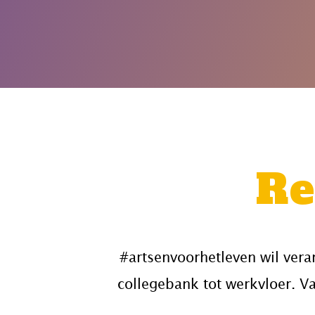
Re
#artsenvoorhetleven wil ver
collegebank tot werkvloer. V