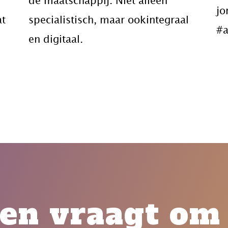
de maatschappij. Niet alleen
jo
at
specialistisch, maar ook
integraal
#a
en digitaal
.
en vraagt om 