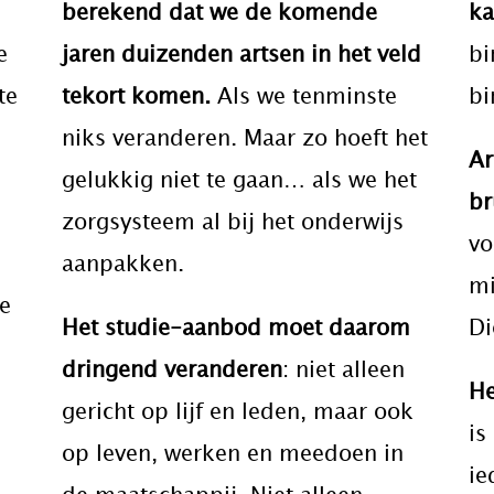
berekend dat we de komende
ka
e
jaren duizenden artsen in het veld
bi
te
tekort komen.
Als we tenminste
bi
niks veranderen. Maar zo hoeft het
Ar
gelukkig niet te gaan… als we het
br
zorgsysteem al bij het onderwijs
vo
.
aanpakken
.
mi
de
Het studie-aanbod moet daarom
Di
dringend veranderen
: niet alleen
He
gericht op lijf en leden, maar ook
is
op leven, werken en meedoen in
ie