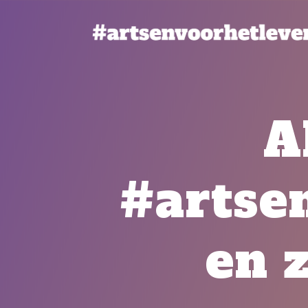
A
#artse
en 