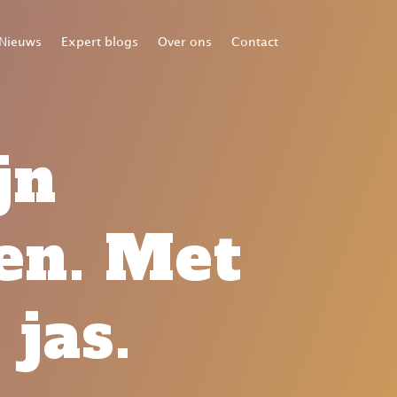
Nieuws
Expert blogs
Over ons
Contact
jn
en. Met
jas.