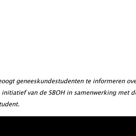
sarts, arts
eeskunde en ee
pij & Gezondhei
eoogt geneeskundestudenten te informeren ove
n initiatief van de SBOH in samenwerking met 
tudent.