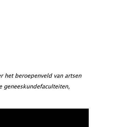
n arts
d
r het beroepenveld van artsen
de geneeskundefaculteiten,