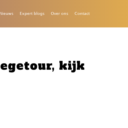
Nieuws
Expert blogs
Over ons
Contact
egetour, kijk
 de