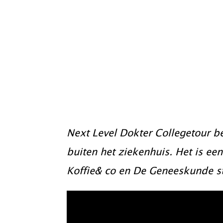
vertrouwen
ouderengen
Maatschap
centraal.
Next Level Dokter Collegetour b
buiten het ziekenhuis. Het is ee
Koffie& co en De Geneeskunde s