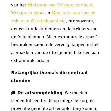
van het
Ministerie van Volksgezondheid,
Welzijn en Sport
en
Ministerie van Sociale
Zaken en Werkgelegenheid
, promovendi,
geneeskundestudenten en de trekkers van
de Actieplannen ‘Meer extramurale artsen’
bespraken samen de vervolgstappen in het
aanpakken van de (dreigende) tekorten aan
extramurale artsen.
𝗕𝗲𝗹𝗮𝗻𝗴𝗿𝗶𝗷𝗸𝗲 𝘁𝗵𝗲𝗺𝗮’𝘀 𝗱𝗶𝗲 𝗰𝗲𝗻𝘁𝗿𝗮𝗮𝗹
𝘀𝘁𝗼𝗻𝗱𝗲𝗻:
🎓 𝗗𝗲 𝗮𝗿𝘁𝘀𝗲𝗻𝗼𝗽𝗹𝗲𝗶𝗱𝗶𝗻𝗴: We moeten
samen tot een brede op integrale zorg en
preventie gerichte artsenopleiding komen,