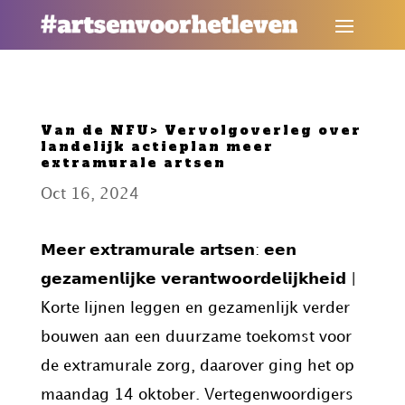
Van de NFU> Vervolgoverleg over
landelijk actieplan meer
extramurale artsen
Oct 16, 2024
𝗠𝗲𝗲𝗿 𝗲𝘅𝘁𝗿𝗮𝗺𝘂𝗿𝗮𝗹𝗲 𝗮𝗿𝘁𝘀𝗲𝗻: 𝗲𝗲𝗻
𝗴𝗲𝘇𝗮𝗺𝗲𝗻𝗹𝗶𝗷𝗸𝗲 𝘃𝗲𝗿𝗮𝗻𝘁𝘄𝗼𝗼𝗿𝗱𝗲𝗹𝗶𝗷𝗸𝗵𝗲𝗶𝗱 |
Korte lijnen leggen en gezamenlijk verder
bouwen aan een duurzame toekomst voor
de extramurale zorg, daarover ging het op
maandag 14 oktober. Vertegenwoordigers