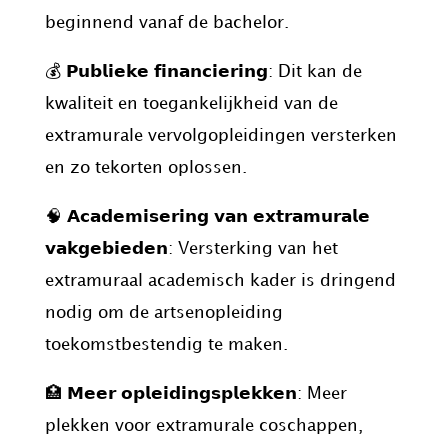
beginnend vanaf de bachelor.
💰 𝗣𝘂𝗯𝗹𝗶𝗲𝗸𝗲 𝗳𝗶𝗻𝗮𝗻𝗰𝗶𝗲𝗿𝗶𝗻𝗴: Dit kan de
kwaliteit en toegankelijkheid van de
extramurale vervolgopleidingen versterken
en zo tekorten oplossen.
🧠 𝗔𝗰𝗮𝗱𝗲𝗺𝗶𝘀𝗲𝗿𝗶𝗻𝗴 𝘃𝗮𝗻 𝗲𝘅𝘁𝗿𝗮𝗺𝘂𝗿𝗮𝗹𝗲
𝘃𝗮𝗸𝗴𝗲𝗯𝗶𝗲𝗱𝗲𝗻: Versterking van het
extramuraal academisch kader is dringend
nodig om de artsenopleiding
toekomstbestendig te maken.
🏥 𝗠𝗲𝗲𝗿 𝗼𝗽𝗹𝗲𝗶𝗱𝗶𝗻𝗴𝘀𝗽𝗹𝗲𝗸𝗸𝗲𝗻: Meer
plekken voor extramurale coschappen,