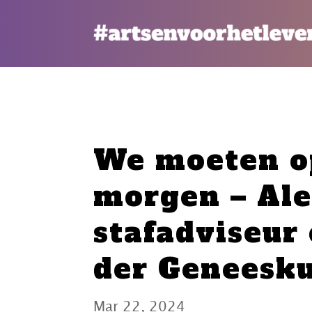
We moeten op
morgen – Alet
stafadviseur
der Geneesk
Mar 22, 2024