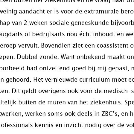
tsen buiten het ziekenhuis en de vraag naar di
 weinig aandacht er is voor de extramurale ber
ap van 2 weken sociale geneeskunde bijvoorbee
ugdarts of bedrijfsarts nou écht inhoudt en we
beroep vervult. Bovendien ziet een coassistent
oepen. Dubbel zonde. Want onbekend maakt on
orbeeld had ontzettend goed bij mij gepast, m
van gehoord. Het vernieuwde curriculum moet ee
en. Dit geldt overigens ook voor de medisch-spe
ltelijk buiten de muren van het ziekenhuis. Sp
etwerken, werken soms ook deels in ZBC’s, en
ofessionals kennis en inzicht nodig over de vo