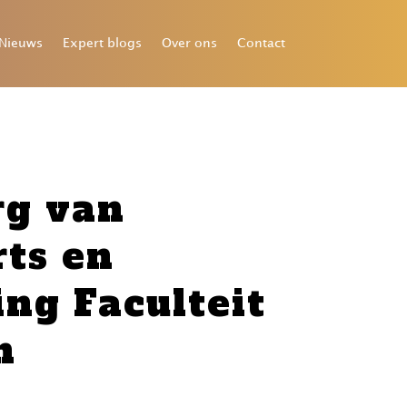
Nieuws
Expert blogs
Over ons
Contact
rg van
rts en
ng Faculteit
m