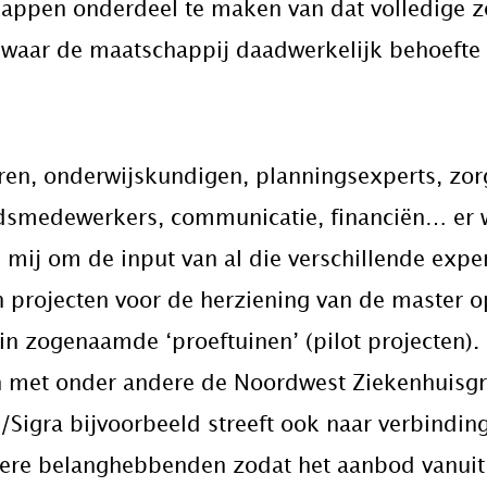
appen onderdeel te maken van dat volledige z
 waar de maatschappij daadwerkelijk behoefte
ren, onderwijskundigen, planningsexperts, zorg
eidsmedewerkers, communicatie, financiën… er
n mij om de input van al die verschillende expe
 projecten voor de herziening van de master op
n zogenaamde ‘proeftuinen’ (pilot projecten).
n met onder andere de Noordwest Ziekenhuisg
igra bijvoorbeeld streeft ook naar verbinding
dere belanghebbenden zodat het aanbod vanuit 