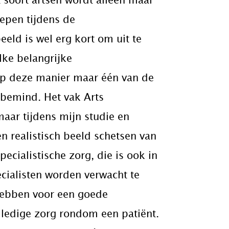
t soort artsen wordt alleen maar
oepen tijdens de
ld is wel erg kort om uit te
lke belangrijke
 op deze manier maar één van de
bemind. Het vak Arts
aar tijdens mijn studie en
n realistisch beeld schetsen van
cialistische zorg, die is ook in
ecialisten worden verwacht te
 hebben voor een goede
lledige zorg rondom een patiënt.