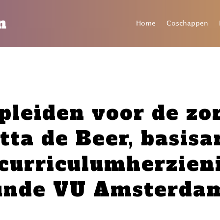
Home
Coschappen
leiden voor de zo
ta de Beer, basisa
 curriculumherzieni
unde VU Amsterda